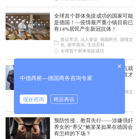
全球首个群体免疫成功的国家可能
是德国！—疫情最严重小镇目前已
有14%居民产生新冠抗体！
签证常识, 法人签证, 德国民生, 国情文
化, 留学咨讯, 生活百科
全球首个群体免疫成功
×
欧洲疫情爆发一个月，德国拐点就
已出现！——通过这次疫情，谁才
中德商桥—德国商务咨询专家
是欧洲最强大的国家？
商务常识, 签证常识, 德国民生, 国情文
化, 德国签证
现在咨询
稍后再说
欧洲疫情爆发一个月，
预防性侵，教育先行——涉嫌强奸
养女的“养父”鲍某某如果在德国会
有怎样的下场？