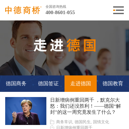
全国咨询热线
400-8601-055
德国商务
德国签证
走进德国
德国教育
日新增病例重回两千 ，默克尔大
怒：我们还没胜利！——德国“解
封”的这一周究竟发生了什么？
商务常识, 德国民生, 国情文化
日新增病例重回两千