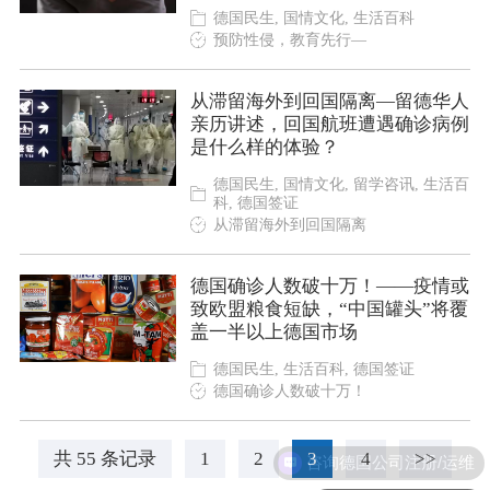
德国民生, 国情文化, 生活百科
预防性侵，教育先行—
从滞留海外到回国隔离—留德华人
亲历讲述，回国航班遭遇确诊病例
是什么样的体验？
德国民生, 国情文化, 留学咨讯, 生活百
科, 德国签证
从滞留海外到回国隔离
德国确诊人数破十万！——疫情或
致欧盟粮食短缺，“中国罐头”将覆
盖一半以上德国市场
德国民生, 生活百科, 德国签证
德国确诊人数破十万！
咨询德国公司注册/运维
共 55 条记录
1
2
3
4
>>